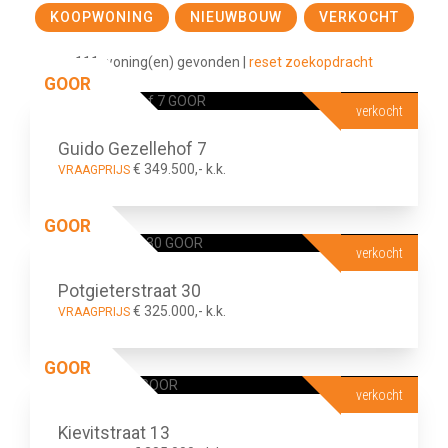
KOOPWONING
NIEUWBOUW
VERKOCHT
111 woning(en) gevonden |
reset zoekopdracht
Beide
Koop
Huur
GOOR
verkocht
Guido Gezellehof 7
€ 349.500,- k.k.
VRAAGPRIJS
GOOR
ZOEKEN
verkocht
Potgieterstraat 30
€ 325.000,- k.k.
VRAAGPRIJS
GOOR
verkocht
Kievitstraat 13