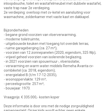
inloopdouche, toilet en wastafelmeubel met dubbele wastafel,
vaste trap naar 2e verdieping;
2e verdieping: overloop met cv-ketel en aansluiting voor
wasmachine, zolderkamer met vaste kast en dakkapel.
Bijzonderheden
- begane grond voorzien van vloerverwarming;
- moderne toiletruimte;
- uitgebouwde keuken met toegang tot overdek terras;
- ruime garageberging (ca. 27 m²);
- voorzien van 12 zonnepanelen (2020, eigendom, 325 Wp);
- vrijwel geheel voorzien van isolerende beglazing;
- in 2021 voorzien van spouwmuur-, vloerisolatie;
- verwarming en warm water middels Remeha Avanta cv-
combiketel (ca. 2018, eigendom);
- energielabel B (t/m 17-12-2035);
- woonoppervlakte: 129 m²;
- perceelsgrootte: 257 m²;
- bouwjaar: 1973.
Vraagprijs: € 335.000,- kosten koper
Deze informatie is door ons met de nodige zorgvuldigheid
samengesteld. Onzerzijds wordt echter geen enkele