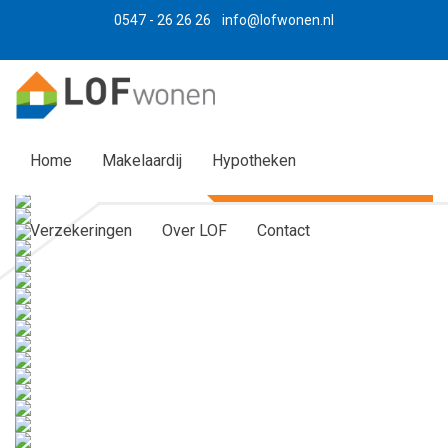
0547 - 26 26 26
info@lofwonen.nl
Home
Makelaardij
Hypotheken
Verkocht onder voorbehoud
Verzekeringen
Over LOF
Contact